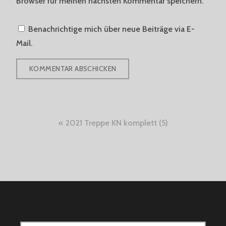
Browser für meinen nächsten Kommentar speichern.
Benachrichtige mich über neue Beiträge via E-
Mail.
Beitragsnavigation
2021 Treppe KN komplett (5)